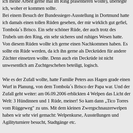
ich meine Arbeit gerne mal im Ring präsentieren wollte), überlegte
ich, woher er kommen sollte.
Bei einem Besuch der Bundessieger-Ausstellung in Dortmund hatte
ich damals einen tollen Rüden gesehen, der mir wirklich gut gefiel,
Tombola´s Brisco. Ein sehr schöner Rüde, der auch trotz des
Trubels um den Ring, ein sehr sicheres und ruhiges Wesen hatte.
Von diesem Rüden wollte ich gerne einen Nachkommen haben. Es
sollte ein Rüde werden, da ich ihn gerne als Deckrüden für andere
Züchter einsetzen wollte. Denn auch ein Deckrüde ist nicht
unwesentlich am Zuchtgeschehen beteiligt, logisch.
Wie es der Zufall wollte, hatte Familie Peters aus Hagen grade einen
Wurf in Planung, von dem Tombola´s Brisco der Papa war. Und der
Zufall geht weiter: am 06.09.2006 erblickten 4 Welpen das Licht der
Welt: 3 Hündinnen und 1 Rüde, meiner! So kam dann „Tico Torres
vom Rüggeweg" zu uns. Mit dem kleinen Zwergschnauzerwelpen
haben wir sehr viel gemacht: Welpenkurse, Ausstellungen und
Agilityturniere besucht, Stadtgänge etc.